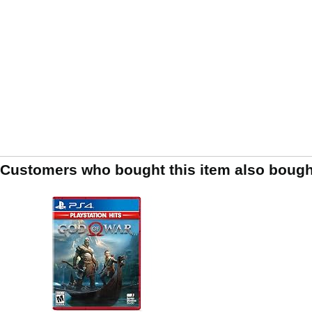
Customers who bought this item also bough