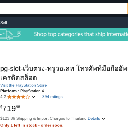
Sell
pg-slot-เว็บตรง-ทรูวอเลท โทรศัพท์มือถืออั
เครดิตสล็อต
Visit the PlayStation Store
Platform :
PlayStation 4
4.2
394 ratings
719
$
98
$123.86 Shipping & Import Charges to Thailand
Details
Only 1 left in stock - order soon.