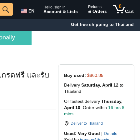
0
Returns
Hello, sign in
EN
& Orders
Cart
Account & Lists
Get free shipping to Thailand
พเกรดฟรี และรับ
Buy used:
$860.85
Delivery
Saturday, April 12
to
Thailand
Or fastest delivery
Thursday,
April 10
. Order within
16 hrs 8
mins
Deliver to
Thailand
Used: Very Good
|
Details
Sold by
jerseys4thewin