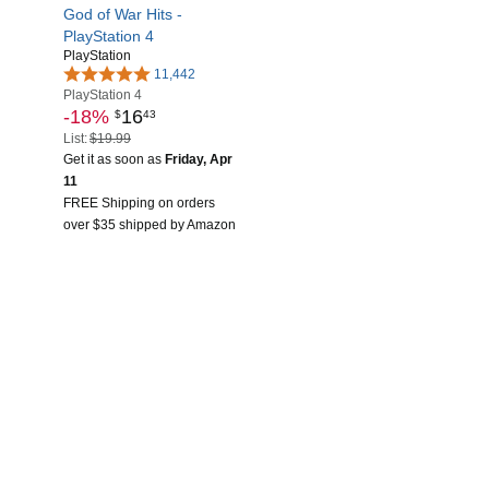
God of War Hits -
PlayStation 4
PlayStation
11,442
PlayStation 4
-18%
16
$
43
List:
$19.99
Get it as soon as
Friday, Apr
11
FREE Shipping on orders
over $35 shipped by Amazon