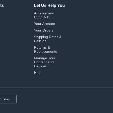
ts
Let Us Help You
Amazon and
COVID-19
Your Account
Your Orders
Shipping Rates &
Policies
Returns &
Replacements
Manage Your
Content and
Devices
Help
 States